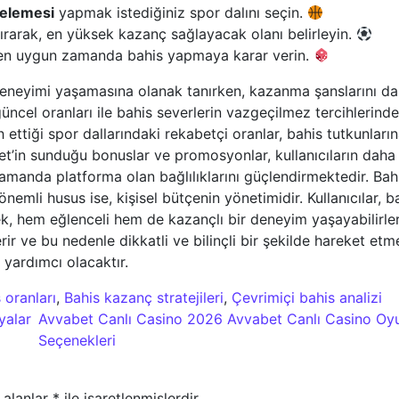
celemesi
yapmak istediğiniz spor dalını seçin.
ştırarak, en yüksek kazanç sağlayacak olanı belirleyin.
, en uygun zamanda bahis yapmaya karar verin.
s deneyimi yaşamasına olanak tanırken, kazanma şanslarını da
güncel oranları ile bahis severlerin vazgeçilmez tercihlerinde
cih ettiği spor dallarındaki rekabetçi oranlar, bahis tutkunları
t’in sunduğu bonuslar ve promosyonlar, kullanıcıların daha 
amanda platforma olan bağlılıklarını güçlendirmektedir. Bah
emli husus ise, kişisel bütçenin yönetimidir. Kullanıcılar, b
, hem eğlenceli hem de kazançlı bir deneyim yaşayabilirler
ir ve bu nedenle dikkatli ve bilinçli bir şekilde hareket etm
 yardımcı olacaktır.
 oranları
,
Bahis kazanç stratejileri
,
Çevrimiçi bahis analizi
yalar
Avvabet Canlı Casino 2026 Avvabet Canlı Casino Oy
Seçenekleri
 alanlar
*
ile işaretlenmişlerdir