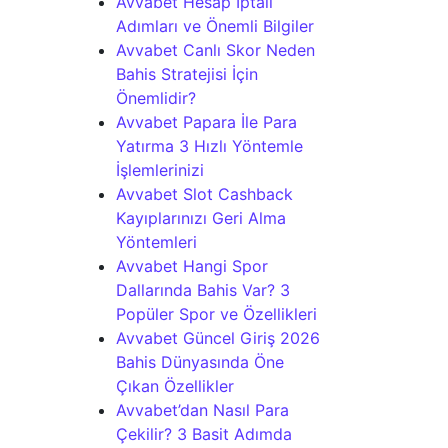
Avvabet Hesap İptali
Adımları ve Önemli Bilgiler
Avvabet Canlı Skor Neden
Bahis Stratejisi İçin
Önemlidir?
Avvabet Papara İle Para
Yatırma 3 Hızlı Yöntemle
İşlemlerinizi
Avvabet Slot Cashback
Kayıplarınızı Geri Alma
Yöntemleri
Avvabet Hangi Spor
Dallarında Bahis Var? 3
Popüler Spor ve Özellikleri
Avvabet Güncel Giriş 2026
Bahis Dünyasında Öne
Çıkan Özellikler
Avvabet’dan Nasıl Para
Çekilir? 3 Basit Adımda