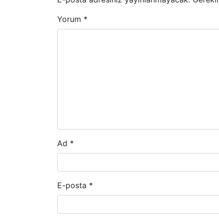
Yorum
*
Ad
*
E-posta
*