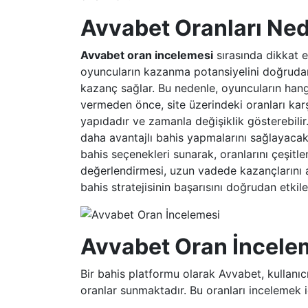
Avvabet Oranları Ne
Avvabet oran incelemesi
sırasında dikkat e
oyuncuların kazanma potansiyelini doğrudan 
kazanç sağlar. Bu nedenle, oyuncuların hang
vermeden önce, site üzerindeki oranları karşı
yapıdadır ve zamanla değişiklik gösterebilir.
daha avantajlı bahis yapmalarını sağlayacak
bahis seçenekleri sunarak, oranlarını çeşitlen
değerlendirmesi, uzun vadede kazançlarını a
bahis stratejisinin başarısını doğrudan etkil
Avvabet Oran İncele
Bir bahis platformu olarak Avvabet, kullanıcı
oranlar sunmaktadır. Bu oranları incelemek iç