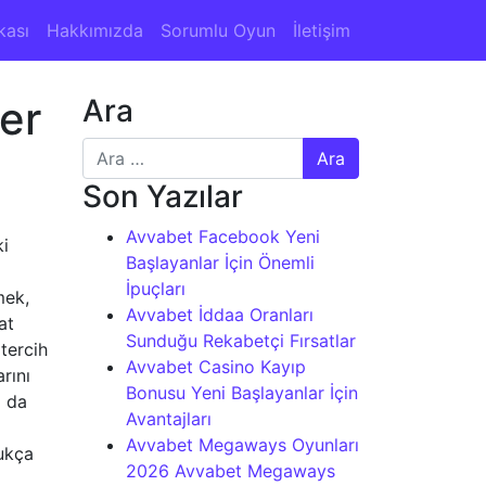
ikası
Hakkımızda
Sorumlu Oyun
İletişim
er
Ara
Arama:
Son Yazılar
Avvabet Facebook Yeni
ki
Başlayanlar İçin Önemli
İpuçları
mek,
Avvabet İddaa Oranları
at
Sunduğu Rekabetçi Fırsatlar
tercih
Avvabet Casino Kayıp
rını
Bonusu Yeni Başlayanlar İçin
a da
Avantajları
Avvabet Megaways Oyunları
dukça
2026 Avvabet Megaways