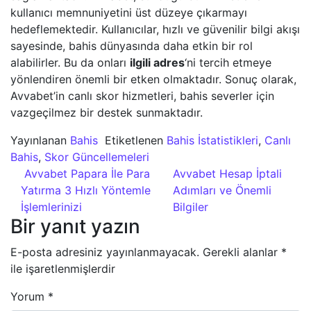
kullanıcı memnuniyetini üst düzeye çıkarmayı
hedeflemektedir. Kullanıcılar, hızlı ve güvenilir bilgi akışı
sayesinde, bahis dünyasında daha etkin bir rol
alabilirler. Bu da onları
ilgili adres
‘ni tercih etmeye
yönlendiren önemli bir etken olmaktadır. Sonuç olarak,
Avvabet’in canlı skor hizmetleri, bahis severler için
vazgeçilmez bir destek sunmaktadır.
Yayınlanan
Bahis
Etiketlenen
Bahis İstatistikleri
,
Canlı
Bahis
,
Skor Güncellemeleri
Yazı dolaşımı
Avvabet Papara İle Para
Avvabet Hesap İptali
Yatırma 3 Hızlı Yöntemle
Adımları ve Önemli
İşlemlerinizi
Bilgiler
Bir yanıt yazın
E-posta adresiniz yayınlanmayacak.
Gerekli alanlar
*
ile işaretlenmişlerdir
Yorum
*