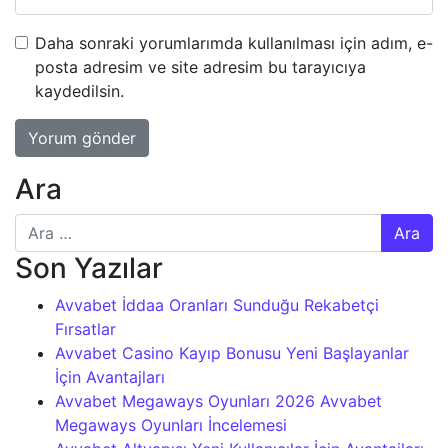
Daha sonraki yorumlarımda kullanılması için adım, e-
posta adresim ve site adresim bu tarayıcıya
kaydedilsin.
Ara
Arama:
Son Yazılar
Avvabet İddaa Oranları Sunduğu Rekabetçi
Fırsatlar
Avvabet Casino Kayıp Bonusu Yeni Başlayanlar
İçin Avantajları
Avvabet Megaways Oyunları 2026 Avvabet
Megaways Oyunları İncelemesi