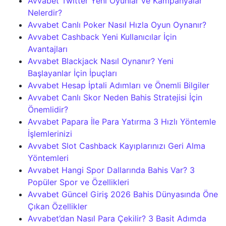
Avvabet Twitter Yeni Oyunlar ve Kampanyalar
Nelerdir?
Avvabet Canlı Poker Nasıl Hızla Oyun Oynanır?
Avvabet Cashback Yeni Kullanıcılar İçin
Avantajları
Avvabet Blackjack Nasıl Oynanır? Yeni
Başlayanlar İçin İpuçları
Avvabet Hesap İptali Adımları ve Önemli Bilgiler
Avvabet Canlı Skor Neden Bahis Stratejisi İçin
Önemlidir?
Avvabet Papara İle Para Yatırma 3 Hızlı Yöntemle
İşlemlerinizi
Avvabet Slot Cashback Kayıplarınızı Geri Alma
Yöntemleri
Avvabet Hangi Spor Dallarında Bahis Var? 3
Popüler Spor ve Özellikleri
Avvabet Güncel Giriş 2026 Bahis Dünyasında Öne
Çıkan Özellikler
Avvabet’dan Nasıl Para Çekilir? 3 Basit Adımda