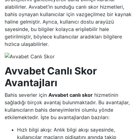
alabilirler. Avvabet’in sunduğu canlı skor hizmetleri,
bahis oynayan kullanıcılar için vazgeçilmez bir kaynak
haline gelmiştir. Ayrıca, kullanıcı dostu arayüzü
sayesinde, bu bilgiler kolayca erişilebilir hale
getirilmiştir, böylece kullanıcılar aradıkları bilgilere
hızlıca ulaşabilirler.
Avvabet Canlı Skor
Avantajları
Bahis severler için
Avvabet canlı skor
hizmetinin
sağladığı birçok avantaj bulunmaktadır. Bu avantajlar,
kullanıcıların bahis deneyimlerini olumlu yönde
etkilemektedir. İşte bu avantajlardan bazıları:
Hızlı bilgi akışı: Anlık bilgi akışı sayesinde,
kullanıcılar maçların gidişatını anında takip