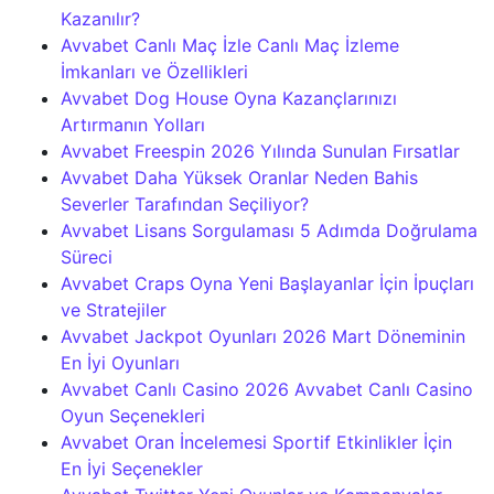
Kazanılır?
Avvabet Canlı Maç İzle Canlı Maç İzleme
İmkanları ve Özellikleri
Avvabet Dog House Oyna Kazançlarınızı
Artırmanın Yolları
Avvabet Freespin 2026 Yılında Sunulan Fırsatlar
Avvabet Daha Yüksek Oranlar Neden Bahis
Severler Tarafından Seçiliyor?
Avvabet Lisans Sorgulaması 5 Adımda Doğrulama
Süreci
Avvabet Craps Oyna Yeni Başlayanlar İçin İpuçları
ve Stratejiler
Avvabet Jackpot Oyunları 2026 Mart Döneminin
En İyi Oyunları
Avvabet Canlı Casino 2026 Avvabet Canlı Casino
Oyun Seçenekleri
Avvabet Oran İncelemesi Sportif Etkinlikler İçin
En İyi Seçenekler