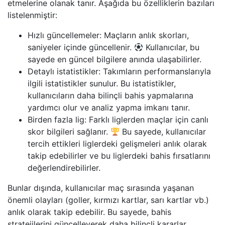
etmelerine olanak tanır. Aşağıda bu özelliklerin bazıları
listelenmiştir:
Hızlı güncellemeler: Maçların anlık skorları,
saniyeler içinde güncellenir.
Kullanıcılar, bu
sayede en güncel bilgilere anında ulaşabilirler.
Detaylı istatistikler: Takımların performanslarıyla
ilgili istatistikler sunulur. Bu istatistikler,
kullanıcıların daha bilinçli bahis yapmalarına
yardımcı olur ve analiz yapma imkanı tanır.
Birden fazla lig: Farklı liglerden maçlar için canlı
skor bilgileri sağlanır.
Bu sayede, kullanıcılar
tercih ettikleri liglerdeki gelişmeleri anlık olarak
takip edebilirler ve bu liglerdeki bahis fırsatlarını
değerlendirebilirler.
Bunlar dışında, kullanıcılar maç sırasında yaşanan
önemli olayları (goller, kırmızı kartlar, sarı kartlar vb.)
anlık olarak takip edebilir. Bu sayede, bahis
stratejilerini güncelleyerek daha bilinçli kararlar