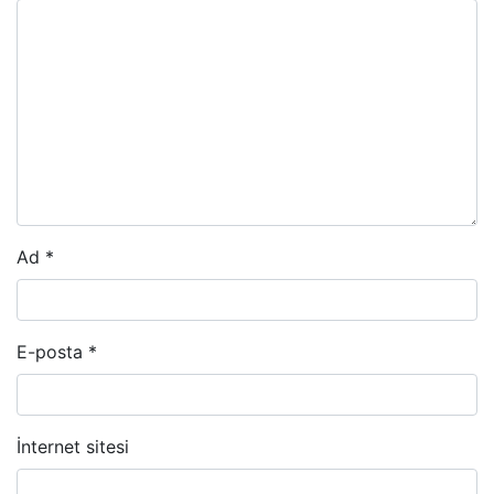
Ad
*
E-posta
*
İnternet sitesi