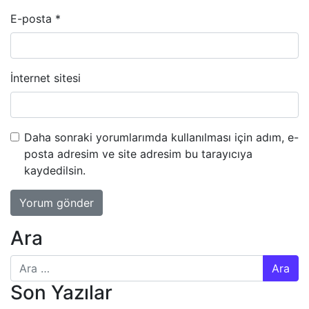
E-posta
*
İnternet sitesi
Daha sonraki yorumlarımda kullanılması için adım, e-
posta adresim ve site adresim bu tarayıcıya
kaydedilsin.
Ara
Arama:
Son Yazılar