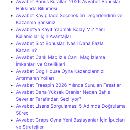
Avvabet Bonus Kuralları 2026 Avvabet Bonusları
Hakkında Bilinmesi
Avvabet Kayıp İade Seçenekleri Değerlendirin ve
Kazanma Şansınızı
Avvabet’ya Kayıt Yapmak Kolay Mı? Yeni
Kullanıcılar İçin Avantajlar
Avvabet Slot Bonusları Nasıl Daha Fazla
Kazanılır?
Avvabet Canlı Maç İzle Canlı Maç İzleme
İmkanları ve Özellikleri
Avvabet Dog House Oyna Kazançlarınızı
Artırmanın Yolları
Avvabet Freespin 2026 Yılında Sunulan Fırsatlar
Avvabet Daha Yüksek Oranlar Neden Bahis
Severler Tarafından Seçiliyor?
Avvabet Lisans Sorgulaması 5 Adımda Doğrulama
Süreci
Avvabet Craps Oyna Yeni Başlayanlar İçin İpuçları
ve Stratejiler