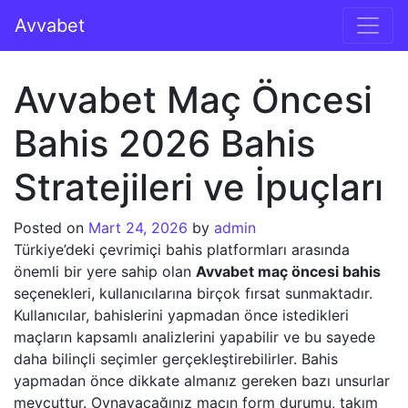
İçeriğe geç
Avvabet
Ana gezinti
Avvabet Maç Öncesi
Bahis 2026 Bahis
Stratejileri ve İpuçları
Posted on
Mart 24, 2026
by
admin
Türkiye’deki çevrimiçi bahis platformları arasında
önemli bir yere sahip olan
Avvabet maç öncesi bahis
seçenekleri, kullanıcılarına birçok fırsat sunmaktadır.
Kullanıcılar, bahislerini yapmadan önce istedikleri
maçların kapsamlı analizlerini yapabilir ve bu sayede
daha bilinçli seçimler gerçekleştirebilirler. Bahis
yapmadan önce dikkate almanız gereken bazı unsurlar
mevcuttur. Oynayacağınız maçın form durumu, takım