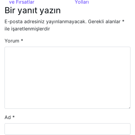
ve Fırsatlar
Yolları
Bir yanıt yazın
E-posta adresiniz yayınlanmayacak.
Gerekli alanlar
*
ile işaretlenmişlerdir
Yorum
*
Ad
*