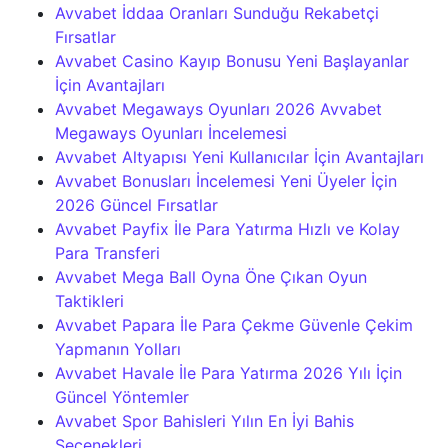
Avvabet İddaa Oranları Sunduğu Rekabetçi
Fırsatlar
Avvabet Casino Kayıp Bonusu Yeni Başlayanlar
İçin Avantajları
Avvabet Megaways Oyunları 2026 Avvabet
Megaways Oyunları İncelemesi
Avvabet Altyapısı Yeni Kullanıcılar İçin Avantajları
Avvabet Bonusları İncelemesi Yeni Üyeler İçin
2026 Güncel Fırsatlar
Avvabet Payfix İle Para Yatırma Hızlı ve Kolay
Para Transferi
Avvabet Mega Ball Oyna Öne Çıkan Oyun
Taktikleri
Avvabet Papara İle Para Çekme Güvenle Çekim
Yapmanın Yolları
Avvabet Havale İle Para Yatırma 2026 Yılı İçin
Güncel Yöntemler
Avvabet Spor Bahisleri Yılın En İyi Bahis
Seçenekleri