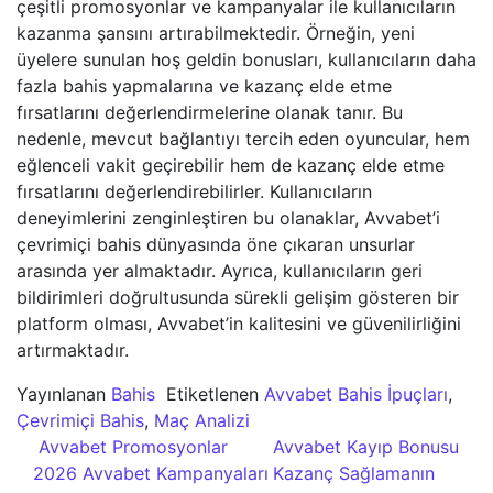
çeşitli promosyonlar ve kampanyalar ile kullanıcıların
kazanma şansını artırabilmektedir. Örneğin, yeni
üyelere sunulan hoş geldin bonusları, kullanıcıların daha
fazla bahis yapmalarına ve kazanç elde etme
fırsatlarını değerlendirmelerine olanak tanır. Bu
nedenle, mevcut bağlantıyı tercih eden oyuncular, hem
eğlenceli vakit geçirebilir hem de kazanç elde etme
fırsatlarını değerlendirebilirler. Kullanıcıların
deneyimlerini zenginleştiren bu olanaklar, Avvabet’i
çevrimiçi bahis dünyasında öne çıkaran unsurlar
arasında yer almaktadır. Ayrıca, kullanıcıların geri
bildirimleri doğrultusunda sürekli gelişim gösteren bir
platform olması, Avvabet’in kalitesini ve güvenilirliğini
artırmaktadır.
Yayınlanan
Bahis
Etiketlenen
Avvabet Bahis İpuçları
,
Çevrimiçi Bahis
,
Maç Analizi
Yazı dolaşımı
Avvabet Promosyonlar
Avvabet Kayıp Bonusu
2026 Avvabet Kampanyaları
Kazanç Sağlamanın