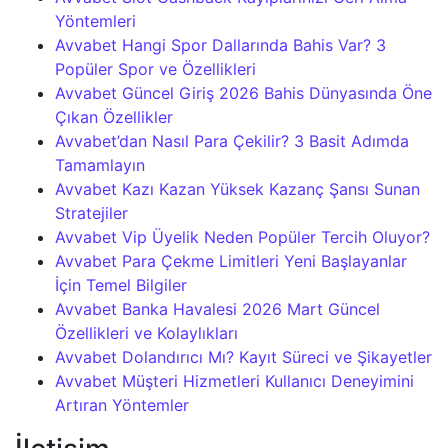
Yöntemleri
Avvabet Hangi Spor Dallarında Bahis Var? 3
Popüler Spor ve Özellikleri
Avvabet Güncel Giriş 2026 Bahis Dünyasında Öne
Çıkan Özellikler
Avvabet’dan Nasıl Para Çekilir? 3 Basit Adımda
Tamamlayın
Avvabet Kazı Kazan Yüksek Kazanç Şansı Sunan
Stratejiler
Avvabet Vip Üyelik Neden Popüler Tercih Oluyor?
Avvabet Para Çekme Limitleri Yeni Başlayanlar
İçin Temel Bilgiler
Avvabet Banka Havalesi 2026 Mart Güncel
Özellikleri ve Kolaylıkları
Avvabet Dolandırıcı Mı? Kayıt Süreci ve Şikayetler
Avvabet Müşteri Hizmetleri Kullanıcı Deneyimini
Artıran Yöntemler