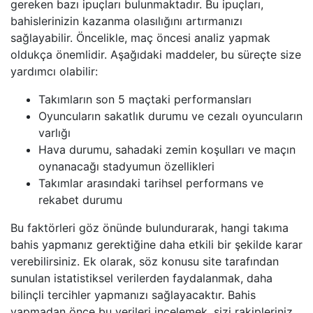
gereken bazı ipuçları bulunmaktadır. Bu ipuçları,
bahislerinizin kazanma olasılığını artırmanızı
sağlayabilir. Öncelikle, maç öncesi analiz yapmak
oldukça önemlidir. Aşağıdaki maddeler, bu süreçte size
yardımcı olabilir:
Takımların son 5 maçtaki performansları
Oyuncuların sakatlık durumu ve cezalı oyuncuların
varlığı
Hava durumu, sahadaki zemin koşulları ve maçın
oynanacağı stadyumun özellikleri
Takımlar arasındaki tarihsel performans ve
rekabet durumu
Bu faktörleri göz önünde bulundurarak, hangi takıma
bahis yapmanız gerektiğine daha etkili bir şekilde karar
verebilirsiniz. Ek olarak, söz konusu site tarafından
sunulan istatistiksel verilerden faydalanmak, daha
bilinçli tercihler yapmanızı sağlayacaktır. Bahis
yapmadan önce bu verileri incelemek, sizi rakipleriniz