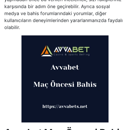
karşısında bir adım öne geçirebilir. Ayrıca sosyal
medya ve bahis forumlarındaki yorumlar, diğer
kullanıcıların deneyimlerinden yararlanmanızda faydalı
olabilir.