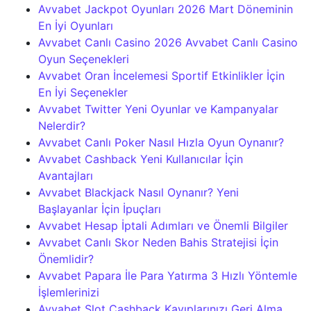
Avvabet Jackpot Oyunları 2026 Mart Döneminin
En İyi Oyunları
Avvabet Canlı Casino 2026 Avvabet Canlı Casino
Oyun Seçenekleri
Avvabet Oran İncelemesi Sportif Etkinlikler İçin
En İyi Seçenekler
Avvabet Twitter Yeni Oyunlar ve Kampanyalar
Nelerdir?
Avvabet Canlı Poker Nasıl Hızla Oyun Oynanır?
Avvabet Cashback Yeni Kullanıcılar İçin
Avantajları
Avvabet Blackjack Nasıl Oynanır? Yeni
Başlayanlar İçin İpuçları
Avvabet Hesap İptali Adımları ve Önemli Bilgiler
Avvabet Canlı Skor Neden Bahis Stratejisi İçin
Önemlidir?
Avvabet Papara İle Para Yatırma 3 Hızlı Yöntemle
İşlemlerinizi
Avvabet Slot Cashback Kayıplarınızı Geri Alma