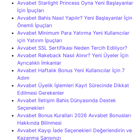
Avvabet Starlight Princess Oyna Yeni Başlayanlar
İçin İpuçları
Avvabet Bahis Nasıl Yapılır? Yeni Başlayanlar İçin
Önemli İpuçları
Avvabet Minimum Para Yatırma Yeni Kullanıcılar
için Yatırım İpuçları
Avvabet SSL Sertifikası Neden Tercih Ediliyor?
Avvabet Rakeback Nasıl Alınır? Yeni Üyeler İçin
Ayrıcalıklı İmkanlar
Avvabet Haftalık Bonus Yeni Kullanıcılar İçin 7
Adım
Avvabet Üyelik İşlemleri Kayıt Sürecinde Dikkat
Edilmesi Gerekenler
Avvabet İletişim Bahis Dünyasında Destek
Seçenekleri
Avvabet Bonus Kuralları 2026 Avvabet Bonusları
Hakkında Bilinmesi
Avvabet Kayıp İade Seçenekleri Değerlendirin ve
Kazanma Şansınızı