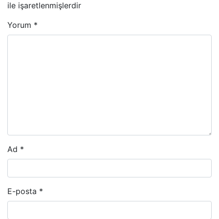
ile işaretlenmişlerdir
Yorum
*
Ad
*
E-posta
*