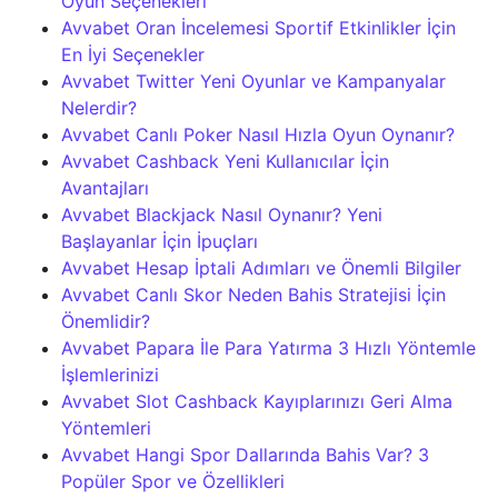
Oyun Seçenekleri
Avvabet Oran İncelemesi Sportif Etkinlikler İçin
En İyi Seçenekler
Avvabet Twitter Yeni Oyunlar ve Kampanyalar
Nelerdir?
Avvabet Canlı Poker Nasıl Hızla Oyun Oynanır?
Avvabet Cashback Yeni Kullanıcılar İçin
Avantajları
Avvabet Blackjack Nasıl Oynanır? Yeni
Başlayanlar İçin İpuçları
Avvabet Hesap İptali Adımları ve Önemli Bilgiler
Avvabet Canlı Skor Neden Bahis Stratejisi İçin
Önemlidir?
Avvabet Papara İle Para Yatırma 3 Hızlı Yöntemle
İşlemlerinizi
Avvabet Slot Cashback Kayıplarınızı Geri Alma
Yöntemleri
Avvabet Hangi Spor Dallarında Bahis Var? 3
Popüler Spor ve Özellikleri