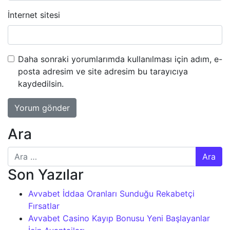
İnternet sitesi
Daha sonraki yorumlarımda kullanılması için adım, e-
posta adresim ve site adresim bu tarayıcıya
kaydedilsin.
Ara
Arama:
Son Yazılar
Avvabet İddaa Oranları Sunduğu Rekabetçi
Fırsatlar
Avvabet Casino Kayıp Bonusu Yeni Başlayanlar