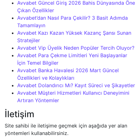
Avvabet Güncel Giriş 2026 Bahis Dünyasında Öne
Çıkan Özellikler
Avvabet’dan Nasıl Para Çekilir? 3 Basit Adımda
Tamamlayın
Avvabet Kazı Kazan Yüksek Kazanç Şansı Sunan
Stratejiler
Avvabet Vip Üyelik Neden Popüler Tercih Oluyor?
Avvabet Para Çekme Limitleri Yeni Başlayanlar
İçin Temel Bilgiler
Avvabet Banka Havalesi 2026 Mart Güncel
Özellikleri ve Kolaylıkları
Avvabet Dolandırıcı Mı? Kayıt Süreci ve Şikayetler
Avvabet Müşteri Hizmetleri Kullanıcı Deneyimini
Artıran Yöntemler
İletişim
Site sahibi ile iletişime geçmek için aşağıda yer alan
yöntemleri kullanabilirsiniz.