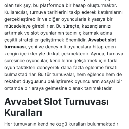
olan tek şey, bu platformda bir hesap oluşturmaktır.
Kullanıcılar, turnuva tarihlerini takip ederek katılımlarını
gerçekleştirebilir ve diğer oyuncularla kıyasıya bir
mücadeleye girebilirler. Bu süreçte, kazançlarınızı
artırmak ve slot oyunlarının tadını çıkarmak adına
çeşitli stratejiler geliştirmek önemlidir.
Avvabet slot
turnuvası
, yeni ve deneyimli oyunculara hitap eden
zengin içerikleriyle dikkat çekmektedir. Ayrıca, turnuva
süresince oyuncular, kendilerini geliştirmek için farklı
oyun taktikleri deneyerek daha fazla eğlenme fırsatı
bulmaktadırlar. Bu tür turnuvalar, hem eğlence hem de
rekabet duygusunu pekiştirerek oyuncuların sosyal bir
ortamda bir araya gelmesine olanak tanımaktadır.
Avvabet Slot Turnuvası
Kuralları
Her turnuvanın kendine özgü kuralları bulunmaktadır