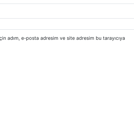
çin adım, e-posta adresim ve site adresim bu tarayıcıya