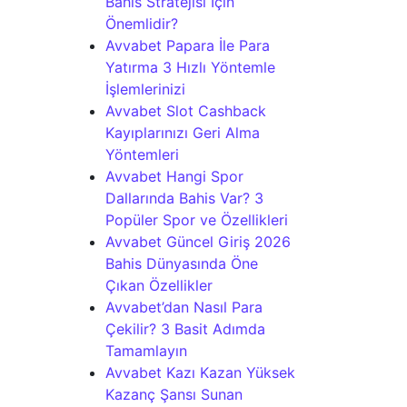
Bahis Stratejisi İçin
Önemlidir?
Avvabet Papara İle Para
Yatırma 3 Hızlı Yöntemle
İşlemlerinizi
Avvabet Slot Cashback
Kayıplarınızı Geri Alma
Yöntemleri
Avvabet Hangi Spor
Dallarında Bahis Var? 3
Popüler Spor ve Özellikleri
Avvabet Güncel Giriş 2026
Bahis Dünyasında Öne
Çıkan Özellikler
Avvabet’dan Nasıl Para
Çekilir? 3 Basit Adımda
Tamamlayın
Avvabet Kazı Kazan Yüksek
Kazanç Şansı Sunan