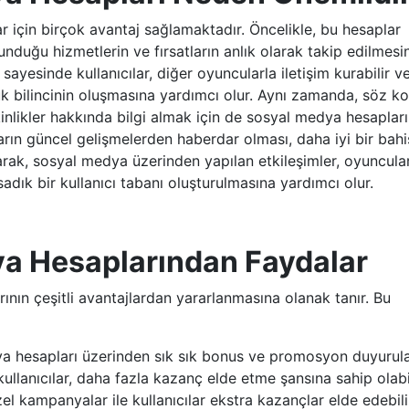
lar için birçok avantaj sağlamaktadır. Öncelikle, bu hesaplar
nduğu hizmetlerin ve fırsatların anlık olarak takip edilmesi
sayesinde kullanıcılar, diğer oyuncularla iletişim kurabilir v
luk bilincinin oluşmasına yardımcı olur. Aynı zamanda, söz k
inlikler hakkında bilgi almak için de sosyal medya hesapları
arın güncel gelişmelerden haberdar olması, daha iyi bir bahi
rak, sosyal medya üzerinden yapılan etkileşimler, oyuncula
sadık bir kullanıcı tabanı oluşturulmasına yardımcı olur.
a Hesaplarından Faydalar
arının çeşitli avantajlardan yararlanmasına olanak tanır. Bu
 hesapları üzerinden sık sık bonus ve promosyon duyurula
kullanıcılar, daha fazla kazanç elde etme şansına sahip olabil
özel kampanyalar ile kullanıcılar ekstra kazançlar elde edebilir