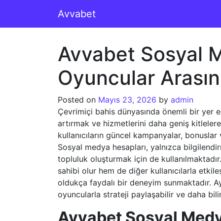
İçeriğe geç
Avvabet
Ana gezinti
Avvabet Sosyal 
Oyuncular Arasın
Posted on
Mayıs 23, 2026
by
admin
Çevrimiçi bahis dünyasında önemli bir yer 
artırmak ve hizmetlerini daha geniş kitlelere
kullanıcıların güncel kampanyalar, bonuslar v
Sosyal medya hesapları, yalnızca bilgilend
topluluk oluşturmak için de kullanılmaktadı
sahibi olur hem de diğer kullanıcılarla etki
oldukça faydalı bir deneyim sunmaktadır. Ayr
oyuncularla strateji paylaşabilir ve daha bilinç
Avvabet Sosyal Medy