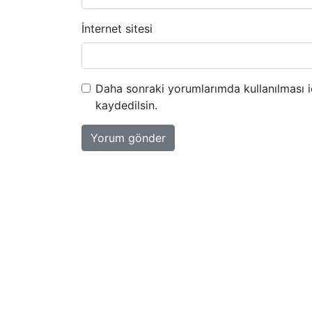
İnternet sitesi
Daha sonraki yorumlarımda kullanılması i
kaydedilsin.