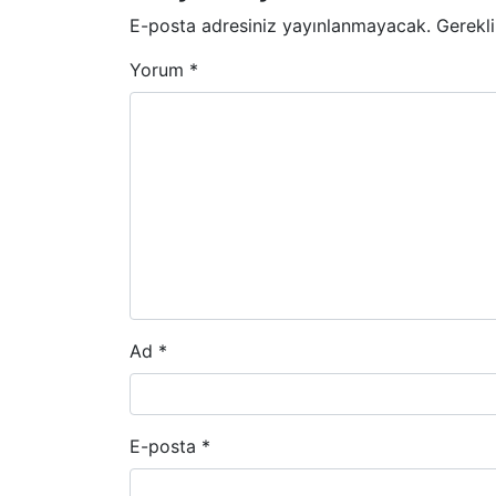
E-posta adresiniz yayınlanmayacak.
Gerekli
Yorum
*
Ad
*
E-posta
*