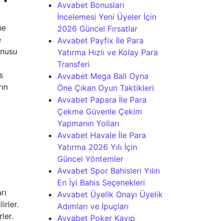
Avvabet Bonusları
İncelemesi Yeni Üyeler İçin
ne
2026 Güncel Fırsatlar
e
Avvabet Payfix İle Para
onusu
Yatırma Hızlı ve Kolay Para
Transferi
s
Avvabet Mega Ball Oyna
rın
Öne Çıkan Oyun Taktikleri
Avvabet Papara İle Para
Çekme Güvenle Çekim
Yapmanın Yolları
Avvabet Havale İle Para
Yatırma 2026 Yılı İçin
Güncel Yöntemler
Avvabet Spor Bahisleri Yılın
En İyi Bahis Seçenekleri
rı
Avvabet Üyelik Onayı Üyelik
irler.
Adımları ve İpuçları
ler.
Avvabet Poker Kayıp