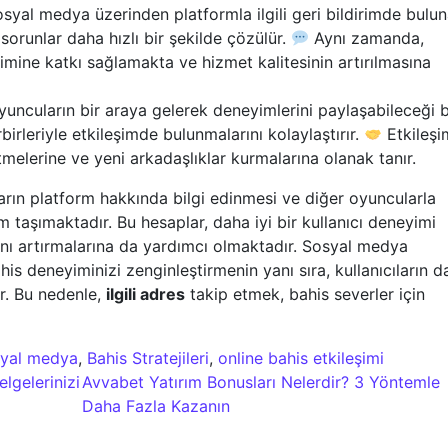
sosyal medya üzerinden platformla ilgili geri bildirimde buluna
sorunlar daha hızlı bir şekilde çözülür.
Aynı zamanda,
işimine katkı sağlamakta ve hizmet kalitesinin artırılmasına
ncuların bir araya gelerek deneyimlerini paylaşabileceği b
irleriyle etkileşimde bulunmalarını kolaylaştırır.
Etkileşim
etmelerine ve yeni arkadaşlıklar kurmalarına olanak tanır.
ıların platform hakkında bilgi edinmesi ve diğer oyuncularla
taşımaktadır. Bu hesaplar, daha iyi bir kullanıcı deneyimi
ını artırmalarına da yardımcı olmaktadır. Sosyal medya
ahis deneyiminizi zenginleştirmenin yanı sıra, kullanıcıların 
ir. Bu nedenle,
ilgili adres
takip etmek, bahis severler için
syal medya
,
Bahis Stratejileri
,
online bahis etkileşimi
lgelerinizi
Avvabet Yatırım Bonusları Nelerdir? 3 Yöntemle
Daha Fazla Kazanın