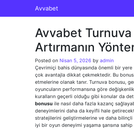
İçeriğe geç
Avvabet
Ana gezinti
Avvabet Turnuva
Artırmanın Yönte
Posted on
Nisan 5, 2026
by
admin
Çevrimiçi bahis dünyasında önemli bir yere
çok avantajla dikkat çekmektedir. Bu bonus, k
etmelerine olanak tanır. Turnuva bonusu, genel
oyuncuların performansına göre değişkenlik 
kuralların geçerli olduğu gibi konular da deta
bonusu
ile nasıl daha fazla kazanç sağlayabi
deneyimlerini daha da keyifli hale getirecekt
stratejilerini geliştirmelerine ve daha bili
iyi bir oyun deneyimi yaşama şansına sahip o