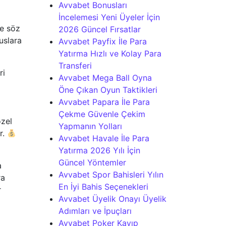
Avvabet Bonusları
İncelemesi Yeni Üyeler İçin
de söz
2026 Güncel Fırsatlar
uslara
Avvabet Payfix İle Para
Yatırma Hızlı ve Kolay Para
Transferi
ri
Avvabet Mega Ball Oyna
Öne Çıkan Oyun Taktikleri
Avvabet Papara İle Para
Çekme Güvenle Çekim
özel
Yapmanın Yolları
r.
Avvabet Havale İle Para
Yatırma 2026 Yılı İçin
Güncel Yöntemler
a
Avvabet Spor Bahisleri Yılın
ra
En İyi Bahis Seçenekleri
r
Avvabet Üyelik Onayı Üyelik
Adımları ve İpuçları
Avvabet Poker Kayıp