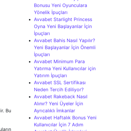
Bonusu Yeni Oyunculara
Yönelik İpuçları
Avvabet Starlight Princess
Oyna Yeni Başlayanlar İçin
İpuçları
Avvabet Bahis Nasıl Yapılır?
Yeni Başlayanlar İçin Önemli
İpuçları
Avvabet Minimum Para
Yatırma Yeni Kullanıcılar için
Yatırım İpuçları
Avvabet SSL Sertifikası
Neden Tercih Ediliyor?
Avvabet Rakeback Nasıl
Alınır? Yeni Üyeler İçin
ir. Bu
Ayrıcalıklı İmkanlar
Avvabet Haftalık Bonus Yeni
Kullanıcılar İçin 7 Adım
uların