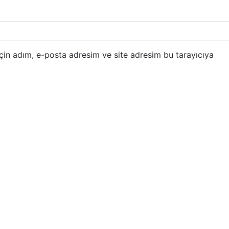
çin adım, e-posta adresim ve site adresim bu tarayıcıya