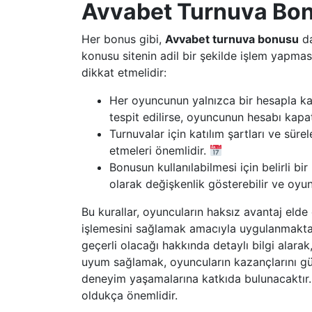
Avvabet Turnuva Bon
Her bonus gibi,
Avvabet turnuva bonusu
da
konusu sitenin adil bir şekilde işlem yapması
dikkat etmelidir:
Her oyuncunun yalnızca bir hesapla kat
tespit edilirse, oyuncunun hesabı kapatı
Turnuvalar için katılım şartları ve süre
etmeleri önemlidir.
Bonusun kullanılabilmesi için belirli bi
olarak değişkenlik gösterebilir ve o
Bu kurallar, oyuncuların haksız avantaj elde
işlemesini sağlamak amacıyla uygulanmaktadı
geçerli olacağı hakkında detaylı bilgi alarak
uyum sağlamak, oyuncuların kazançlarını gü
deneyim yaşamalarına katkıda bulunacaktır. 
oldukça önemlidir.