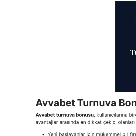
Avvabet Turnuva Bon
Avvabet turnuva bonusu
, kullanıcılarına 
avantajlar arasında en dikkat çekici olanları 
Yeni başlayanlar için mükemmel bir fır