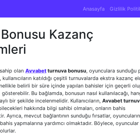
Anasayfa
Gizlilik Polit
 Bonusu Kazanç
mleri
 sahip olan
Avvabet
turnuva bonusu
, oyunculara sunduğu 
ullanıcıların katıldığı çeşitli turnuvalarda ekstra kazanç e
likle belirli bir süre içinde yapılan bahisler için geçerli olu
gösterebilir. Bu bağlamda, bonusun nasıl kullanılacağı, han
ylı bir şekilde incelenmelidir. Kullanıcıların,
Avvabet turnuv
lecekleri hakkında bilgi sahibi olmaları, onların bahis
ir. Ayrıca, mevcut bağlantının sunduğu fırsatlar, oyuncuların
nçli bahis yapmalarına yardımcı olmaktadır. Böylece, oyuncula
lurlar.