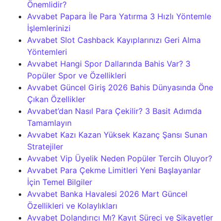
Önemlidir?
Avvabet Papara İle Para Yatırma 3 Hızlı Yöntemle
İşlemlerinizi
Avvabet Slot Cashback Kayıplarınızı Geri Alma
Yöntemleri
Avvabet Hangi Spor Dallarında Bahis Var? 3
Popüler Spor ve Özellikleri
Avvabet Güncel Giriş 2026 Bahis Dünyasında Öne
Çıkan Özellikler
Avvabet’dan Nasıl Para Çekilir? 3 Basit Adımda
Tamamlayın
Avvabet Kazı Kazan Yüksek Kazanç Şansı Sunan
Stratejiler
Avvabet Vip Üyelik Neden Popüler Tercih Oluyor?
Avvabet Para Çekme Limitleri Yeni Başlayanlar
İçin Temel Bilgiler
Avvabet Banka Havalesi 2026 Mart Güncel
Özellikleri ve Kolaylıkları
Avvabet Dolandırıcı Mı? Kayıt Süreci ve Şikayetler