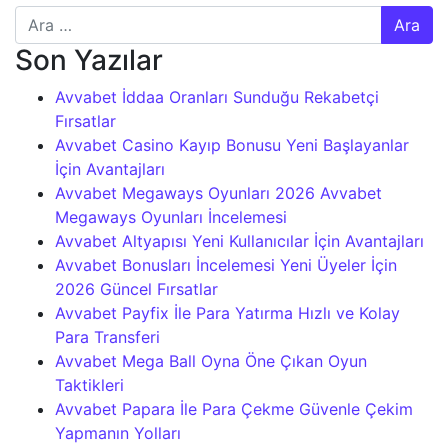
Arama:
Son Yazılar
Avvabet İddaa Oranları Sunduğu Rekabetçi
Fırsatlar
Avvabet Casino Kayıp Bonusu Yeni Başlayanlar
İçin Avantajları
Avvabet Megaways Oyunları 2026 Avvabet
Megaways Oyunları İncelemesi
Avvabet Altyapısı Yeni Kullanıcılar İçin Avantajları
Avvabet Bonusları İncelemesi Yeni Üyeler İçin
2026 Güncel Fırsatlar
Avvabet Payfix İle Para Yatırma Hızlı ve Kolay
Para Transferi
Avvabet Mega Ball Oyna Öne Çıkan Oyun
Taktikleri
Avvabet Papara İle Para Çekme Güvenle Çekim
Yapmanın Yolları