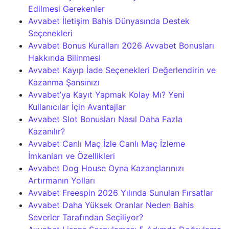
Edilmesi Gerekenler
Avvabet İletişim Bahis Dünyasında Destek
Seçenekleri
Avvabet Bonus Kuralları 2026 Avvabet Bonusları
Hakkında Bilinmesi
Avvabet Kayıp İade Seçenekleri Değerlendirin ve
Kazanma Şansınızı
Avvabet’ya Kayıt Yapmak Kolay Mı? Yeni
Kullanıcılar İçin Avantajlar
Avvabet Slot Bonusları Nasıl Daha Fazla
Kazanılır?
Avvabet Canlı Maç İzle Canlı Maç İzleme
İmkanları ve Özellikleri
Avvabet Dog House Oyna Kazançlarınızı
Artırmanın Yolları
Avvabet Freespin 2026 Yılında Sunulan Fırsatlar
Avvabet Daha Yüksek Oranlar Neden Bahis
Severler Tarafından Seçiliyor?