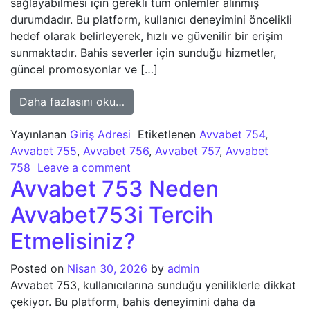
sağlayabilmesi için gerekli tüm önlemler alınmış
durumdadır. Bu platform, kullanıcı deneyimini öncelikli
hedef olarak belirleyerek, hızlı ve güvenilir bir erişim
sunmaktadır. Bahis severler için sunduğu hizmetler,
güncel promosyonlar ve […]
from Avvabet 754 Yeni Fırsatlar – 
Daha fazlasını oku…
Yayınlanan
Giriş Adresi
Etiketlenen
Avvabet 754
,
Avvabet 755
,
Avvabet 756
,
Avvabet 757
,
Avvabet
on Avvabet 754 Yeni Fırsatlar – A
758
Leave a comment
Avvabet 753 Neden
Avvabet753i Tercih
Etmelisiniz?
Posted on
Nisan 30, 2026
by
admin
Avvabet 753, kullanıcılarına sunduğu yeniliklerle dikkat
çekiyor. Bu platform, bahis deneyimini daha da