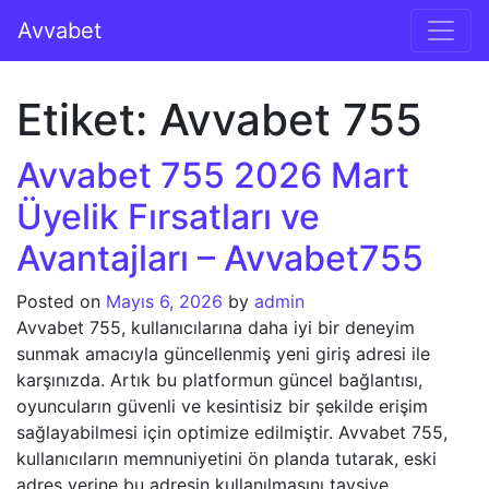
İçeriğe geç
Avvabet
Ana gezinti
Etiket:
Avvabet 755
Avvabet 755 2026 Mart
Üyelik Fırsatları ve
Avantajları – Avvabet755
Posted on
Mayıs 6, 2026
by
admin
Avvabet 755, kullanıcılarına daha iyi bir deneyim
sunmak amacıyla güncellenmiş yeni giriş adresi ile
karşınızda. Artık bu platformun güncel bağlantısı,
oyuncuların güvenli ve kesintisiz bir şekilde erişim
sağlayabilmesi için optimize edilmiştir. Avvabet 755,
kullanıcıların memnuniyetini ön planda tutarak, eski
adres yerine bu adresin kullanılmasını tavsiye