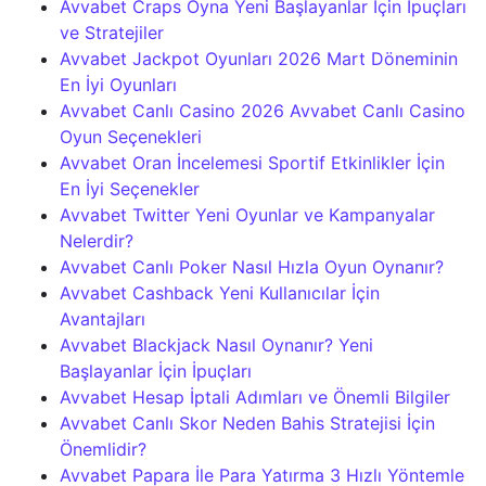
Avvabet Craps Oyna Yeni Başlayanlar İçin İpuçları
ve Stratejiler
Avvabet Jackpot Oyunları 2026 Mart Döneminin
En İyi Oyunları
Avvabet Canlı Casino 2026 Avvabet Canlı Casino
Oyun Seçenekleri
Avvabet Oran İncelemesi Sportif Etkinlikler İçin
En İyi Seçenekler
Avvabet Twitter Yeni Oyunlar ve Kampanyalar
Nelerdir?
Avvabet Canlı Poker Nasıl Hızla Oyun Oynanır?
Avvabet Cashback Yeni Kullanıcılar İçin
Avantajları
Avvabet Blackjack Nasıl Oynanır? Yeni
Başlayanlar İçin İpuçları
Avvabet Hesap İptali Adımları ve Önemli Bilgiler
Avvabet Canlı Skor Neden Bahis Stratejisi İçin
Önemlidir?
Avvabet Papara İle Para Yatırma 3 Hızlı Yöntemle