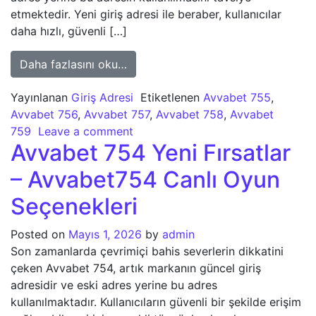
etmektedir. Yeni giriş adresi ile beraber, kullanıcılar
daha hızlı, güvenli […]
from Avvabet 755 2026 Mart Üyelik 
Daha fazlasını oku…
Yayınlanan
Giriş Adresi
Etiketlenen
Avvabet 755
,
Avvabet 756
,
Avvabet 757
,
Avvabet 758
,
Avvabet
on Avvabet 755 2026 Mart Üyelik F
759
Leave a comment
Avvabet 754 Yeni Fırsatlar
– Avvabet754 Canlı Oyun
Seçenekleri
Posted on
Mayıs 1, 2026
by
admin
Son zamanlarda çevrimiçi bahis severlerin dikkatini
çeken Avvabet 754, artık markanın güncel giriş
adresidir ve eski adres yerine bu adres
kullanılmaktadır. Kullanıcıların güvenli bir şekilde erişim