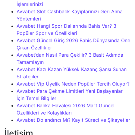
İşlemlerinizi
Avvabet Slot Cashback Kayıplarınızı Geri Alma
Yöntemleri
Avvabet Hangi Spor Dallarında Bahis Var? 3
Popüler Spor ve Özellikleri
Avvabet Güncel Giriş 2026 Bahis Dünyasında Öne
Çıkan Özellikler
Avvabet’dan Nasıl Para Çekilir? 3 Basit Adımda
Tamamlayın
Avvabet Kazı Kazan Yüksek Kazanç Şansı Sunan
Stratejiler
Avvabet Vip Üyelik Neden Popüler Tercih Oluyor?
Avvabet Para Çekme Limitleri Yeni Başlayanlar
İçin Temel Bilgiler
Avvabet Banka Havalesi 2026 Mart Güncel
Özellikleri ve Kolaylıkları
Avvabet Dolandırıcı Mı? Kayıt Süreci ve Şikayetler
İletişim