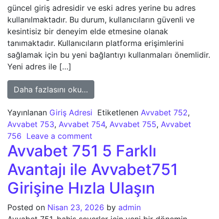
güncel giriş adresidir ve eski adres yerine bu adres
kullanılmaktadır. Bu durum, kullanıcıların güvenli ve
kesintisiz bir deneyim elde etmesine olanak
tanımaktadır. Kullanıcıların platforma erişimlerini
sağlamak için bu yeni bağlantıyı kullanmaları önemlidir.
Yeni adres ile […]
from Avvabet 752
Daha fazlasını oku…
Yayınlanan
Giriş Adresi
Etiketlenen
Avvabet 752
,
Avvabet 753
,
Avvabet 754
,
Avvabet 755
,
Avvabet
on Avvabet 752
756
Leave a comment
Avvabet 751 5 Farklı
Avantajı ile Avvabet751
Girişine Hızla Ulaşın
Posted on
Nisan 23, 2026
by
admin