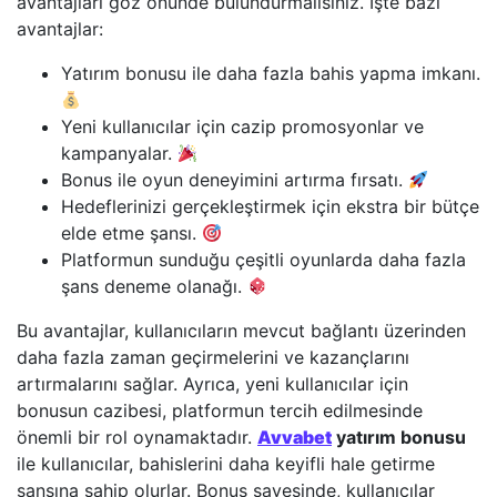
avantajları göz önünde bulundurmalısınız. İşte bazı
avantajlar:
Yatırım bonusu ile daha fazla bahis yapma imkanı.
Yeni kullanıcılar için cazip promosyonlar ve
kampanyalar.
Bonus ile oyun deneyimini artırma fırsatı.
Hedeflerinizi gerçekleştirmek için ekstra bir bütçe
elde etme şansı.
Platformun sunduğu çeşitli oyunlarda daha fazla
şans deneme olanağı.
Bu avantajlar, kullanıcıların mevcut bağlantı üzerinden
daha fazla zaman geçirmelerini ve kazançlarını
artırmalarını sağlar. Ayrıca, yeni kullanıcılar için
bonusun cazibesi, platformun tercih edilmesinde
önemli bir rol oynamaktadır.
Avvabet
yatırım bonusu
ile kullanıcılar, bahislerini daha keyifli hale getirme
şansına sahip olurlar. Bonus sayesinde, kullanıcılar