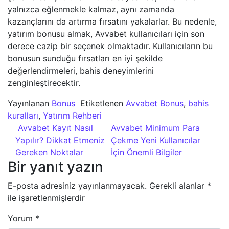
yalnızca eğlenmekle kalmaz, aynı zamanda
kazançlarını da artırma fırsatını yakalarlar. Bu nedenle,
yatırım bonusu almak, Avvabet kullanıcıları için son
derece cazip bir seçenek olmaktadır. Kullanıcıların bu
bonusun sunduğu fırsatları en iyi şekilde
değerlendirmeleri, bahis deneyimlerini
zenginleştirecektir.
Yayınlanan
Bonus
Etiketlenen
Avvabet Bonus
,
bahis
kuralları
,
Yatırım Rehberi
Yazı dolaşımı
Avvabet Kayıt Nasıl
Avvabet Minimum Para
Yapılır? Dikkat Etmeniz
Çekme Yeni Kullanıcılar
Gereken Noktalar
İçin Önemli Bilgiler
Bir yanıt yazın
E-posta adresiniz yayınlanmayacak.
Gerekli alanlar
*
ile işaretlenmişlerdir
Yorum
*