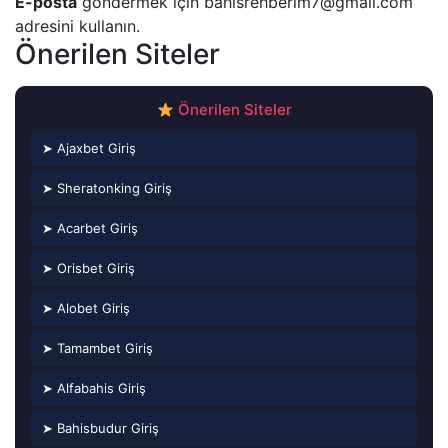
E-posta
göndermek için
bahisrehberim7@gmail.com
adresini kullanın.
Önerilen Siteler
Önerilen Siteler
➤ Ajaxbet Giriş
➤ Sheratonking Giriş
➤ Acarbet Giriş
➤ Orisbet Giriş
➤ Alobet Giriş
➤ Tamambet Giriş
➤ Alfabahis Giriş
➤ Bahisbudur Giriş