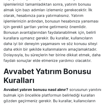
işlemlerinizi tamamladıktan sonra, yatırım bonusu
almak için bazı adımları izlemeniz gerekecektir. İlk
olarak, hesabınıza para yatırmalısınız. Yatırım
işlemlerinizin ardından, bonusun hesabınıza yansıması
için gerekli şartları yerine getirmeniz önemlidir.
Bonusun avantajlarından faydalanabilmek için, belirli
kurallara uymanız gerekir. Bu kurallar, kullanıcıların
daha iyi bir deneyim yaşamasını ve söz konusu siteyi
daha etkin bir şekilde kullanmalarını amaçlamaktadır.
Dolayısıyla, bu süreçlerin her birine dikkat etmek, daha
faydalı sonuçlar elde etmenize yardımcı olacaktır.
Avvabet Yatırım Bonusu
Kuralları
Avvabet yatırım bonusu nasıl alınır?
sorusunun yanıtını
bulmak için öncelikle platformun belirlediği kuralları
gözden geçirmeniz gerekir. Bu kurallar, kullanıcıların