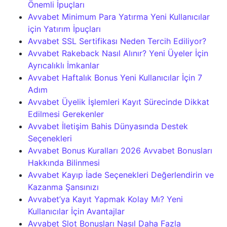
Önemli İpuçları
Avvabet Minimum Para Yatırma Yeni Kullanıcılar
için Yatırım İpuçları
Avvabet SSL Sertifikası Neden Tercih Ediliyor?
Avvabet Rakeback Nasıl Alınır? Yeni Üyeler İçin
Ayrıcalıklı İmkanlar
Avvabet Haftalık Bonus Yeni Kullanıcılar İçin 7
Adım
Avvabet Üyelik İşlemleri Kayıt Sürecinde Dikkat
Edilmesi Gerekenler
Avvabet İletişim Bahis Dünyasında Destek
Seçenekleri
Avvabet Bonus Kuralları 2026 Avvabet Bonusları
Hakkında Bilinmesi
Avvabet Kayıp İade Seçenekleri Değerlendirin ve
Kazanma Şansınızı
Avvabet’ya Kayıt Yapmak Kolay Mı? Yeni
Kullanıcılar İçin Avantajlar
Avvabet Slot Bonusları Nasıl Daha Fazla