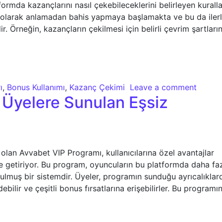
formda kazançlarını nasıl çekebileceklerini belirleyen kuralla
am olarak anlamadan bahis yapmaya başlamakta ve bu da iler
r. Örneğin, kazançların çekilmesi için belirli çevrim şartların
artları 2026 Avvabet Kayıt ve Çekim Süreçleri
on Avv
ı
,
Bonus Kullanımı
,
Kazanç Çekimi
Leave a comment
 Üyelere Sunulan Eşsiz
 olan Avvabet VIP Programı, kullanıcılarına özel avantajlar
le getiriyor. Bu program, oyuncuların bu platformda daha fa
ulmuş bir sistemdir. Üyeler, programın sunduğu ayrıcalıklar
ilir ve çeşitli bonus fırsatlarına erişebilirler. Bu programı