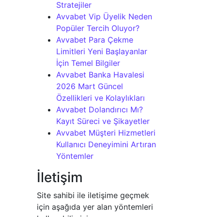
Stratejiler
Avvabet Vip Üyelik Neden
Popüler Tercih Oluyor?
Avvabet Para Çekme
Limitleri Yeni Başlayanlar
İçin Temel Bilgiler
Avvabet Banka Havalesi
2026 Mart Güncel
Özellikleri ve Kolaylıkları
Avvabet Dolandırıcı Mı?
Kayıt Süreci ve Şikayetler
Avvabet Müşteri Hizmetleri
Kullanıcı Deneyimini Artıran
Yöntemler
İletişim
Site sahibi ile iletişime geçmek
için aşağıda yer alan yöntemleri