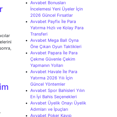
Avvabet Bonus Kuralları 2026 Avvabet Bonusları Hakkında B
Avvabet Bonusları
r
İncelemesi Yeni Üyeler İçin
2026 Güncel Fırsatlar
Avvabet Payfix İle Para
Yatırma Hızlı ve Kolay Para
Transferi
ıcılar
Avvabet Mega Ball Oyna
lerini
Öne Çıkan Oyun Taktikleri
sonra,
Avvabet Papara İle Para
Çekme Güvenle Çekim
Yapmanın Yolları
Avvabet Havale İle Para
Yatırma 2026 Yılı İçin
bet Yatırım Bonusu Nasıl Alınır? Yeni Kullanıcılar İçin İpuçla
Güncel Yöntemler
kim
Avvabet Spor Bahisleri Yılın
En İyi Bahis Seçenekleri
Avvabet Üyelik Onayı Üyelik
Adımları ve İpuçları
r
Avvabet Poker Kayıp