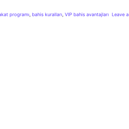
ramı Üyelere Sunulan Eşsiz Ayrıcalıklar
akat programı
,
bahis kuralları
,
VIP bahis avantajları
Leave a
unulan Eşsiz Ayrıcalıklar